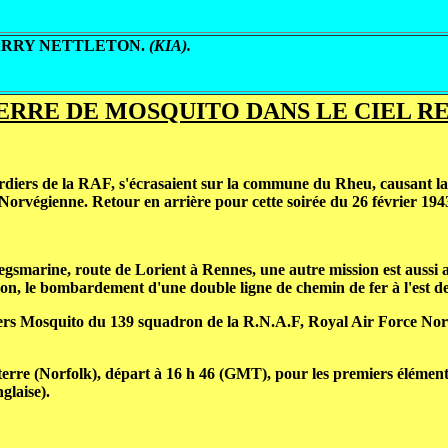
, HARRY NETTLETON.
(KIA).
RRE DE MOSQUITO DANS LE CIEL R
ardiers de la RAF, s'écrasaient sur la commune du Rheu, causant l
Norvégienne. Retour en arrière pour cette soirée du 26 février 194
gsmarine, route de Lorient à Rennes, une autre mission est aussi 
ion, le bombardement d'une double ligne de chemin de fer à l'est de l
iers Mosquito du 139 squadron de la R.N.A.F, Royal Air Force Norv
terre (Norfolk), départ à 16 h 46 (GMT), pour les premiers élément
glaise).