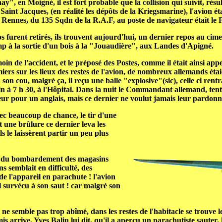
", en Moigné, il est fort probable que la collision qui suivit, résult
Saint Jacques, (en réalité les dépôts de la Kriegsmarine), l'avion 
Rennes, du 135 Sqdn de la R.A.F, au poste de navigateur était le
F
ps furent retirés, ils trouvent aujourd'hui, un dernier repos au cime
 à la sortie d'un bois à la "Jouaudière", aux Landes d'Apigné.
in de l'accident, et le préposé des Postes, comme il était ainsi ap
emiers sur les lieux des restes de l'avion, de nombreux allemands é
à son cou, malgré ça, il reçu une balle "explosive"(sic), celle ci rent
 7 h 30, à l'Hôpital. Dans la nuit le Commandant allemand, tentera
teur pour un anglais, mais ce dernier ne voulut jamais leur pardonn
vec beaucoup de chance, le tir d'une
nt une brûlure ce dernier leva les
s le laissèrent partir un peu plus
our du bombardement des magasins
s semblait en difficulté, des
e l'appareil en parachute ! l'avion
il survécu à son saut ! car malgré son
er ne semble pas trop abîmé, dans les restes de l'habitacle se trou
amis arrive, Yves Balin lui dit, qu'il a aperçu un parachutiste sauter