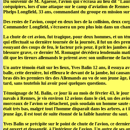
Du souvenir de M. Agaesse, l'avion qui s'écrasa au lieu dit "Launay
coéquipiers, lors d'une attaque sur le camp d'aviation de Rennes 
Phelps Longfield, 33 ans, commandant du groupe en mission sur 
Des restes de l'avion, coupé en deux lors de la collision, deux cor
Commander Longfield, s'écrasera un peu plus loin dans un champ
La chute de cet avion, fut tragique, pour deux hommes, et un témo
qui effectuait sa dernière tournée de la journée, il fut un des pr
essuyant des coups de feu, le facteur pris peur, il prit les jambes 
blessure grave, ce dernier M. Romagné décédera lendemain matin à
dit que les tireurs allemands le prirent avec son uniforme de fac
Un autre témoin était sur les lieux, Yv
es Balin 12 ans, il essuya a
balle, cette dernière, lui effleura le devant de la jambe, lui causa
bras dès les premiers tirs des Allemands au vu de son jeune âge, il
tard, sans toutefois lui avoir posé quelques questions.
Témoignage de M. Balin, ce jour là au mois de février 43, le j
navals à Rennes, je vis environ 12 avions dans le ciel, un des avion
morceaux de l'avion se détachent, puis soudain un homme saute d
était très bas, malgré tout l'homme disparaît dans les arbres, a t 
jeune âge, il est tout de suite étonné de la faible hauteur du saut.
Yves Balin se précipite sur le point de chute de l'avion, ce derni
est ouvert et dessanglé, à l'intérieur de l'avion. Un autre de ses 