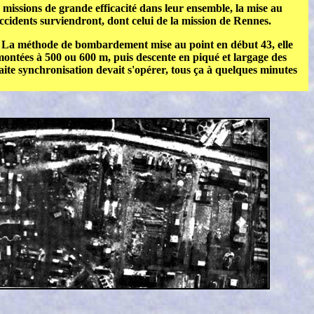
s missions de grande efficacité dans leur ensemble, la mise au
idents surviendront, dont celui de la mission de Rennes.
de. La méthode de bombardement mise au point en début 43, elle
 montées à 500 ou 600 m, puis descente en piqué et largage des
aite synchronisation devait s'opérer, tous ça à quelques minutes