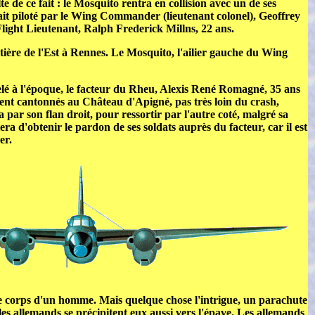
e de ce fait : le Mosquito rentra en collision avec un de ses
était piloté par le Wing Commander (lieutenant colonel), Geoffrey
light
Lieutenant, Ralph Frederick Millns, 22 ans.
tière de l'Est à Rennes.
Le Mosquito, l'ailier gauche du Wing
pelé à l'époque, le facteur du Rheu, Alexis René Romagné, 35 ans
taient cantonnés au Château d'Apigné, pas très loin du crash,
ra par son flan droit, pour ressortir par l'autre coté, malgré sa
 d'obtenir le pardon de ses soldats auprès du facteur, car il est
er.
ve le corps d'un homme. Mais quelque chose l'intrigue, un parachute
, les allemands se précipitent eux aussi vers l'épave. Les allemands