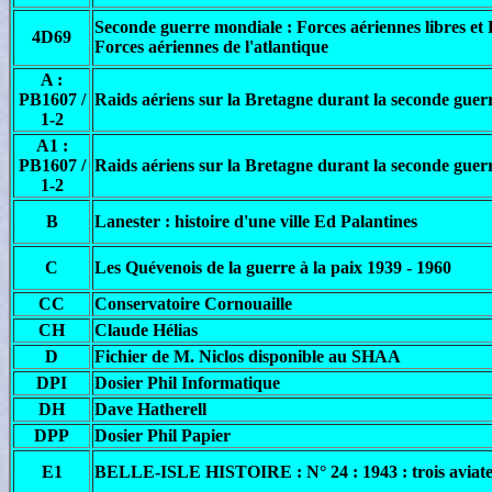
Seconde guerre mondiale : Forces aériennes libres et F
4D69
Forces aériennes de l'atlantique
A :
PB1607 /
Raids aériens sur la Bretagne durant la seconde guer
1-2
A1 :
PB1607 /
Raids aériens sur la Bretagne durant la seconde guerr
1-2
B
Lanester : histoire d'une ville Ed Palantines
C
Les Quévenois de la guerre à la paix 1939 - 1960
CC
Conservatoire Cornouaille
CH
Claude Hélias
D
Fichier de M. Niclos disponible au SHAA
DPI
Dosier Phil Informatique
DH
Dave Hatherell
DPP
Dosier Phil Papier
E1
BELLE-ISLE HISTOIRE : N° 24 : 1943 : trois aviateur