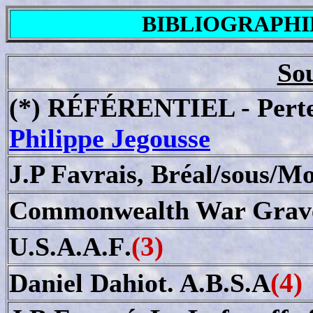
BIBLIOGRAPHI
So
(*) RÉFÉRENTIEL - Pertes
Philippe Jegousse
J.P Favrais, Bréal/sous/Mo
Commonwealth War Grav
.
(3)
U.S.A.A.F
(4)
Daniel Dahiot. A.B.S.A