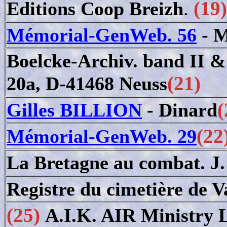
(19)
Editions Coop Breizh
.
Mémorial-GenWeb. 56
- M
Boelcke-Archiv. band II 
(21)
20a, D-41468 Neuss
(
Gilles BILLION
- Dinard
(22
Mémorial-GenWeb. 29
La Bretagne au combat. J. 
Registre du cimetière de V
(25)
A.I.K. AIR Ministry 