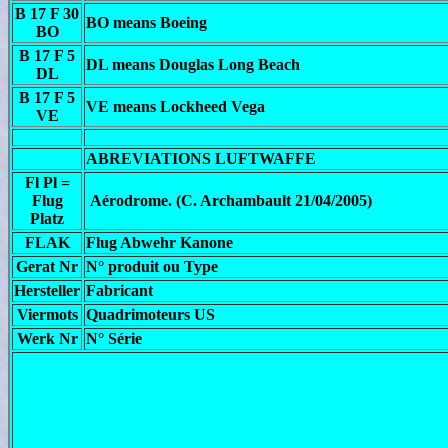
B 17 F 30
BO means Boeing
BO
B 17 F 5
DL means Douglas Long Beach
DL
B 17 F 5
VE means Lockheed Vega
VE
ABREVIATIONS LUFTWAFFE
Fl Pl =
Flug
Aérodrome. (C. Archambault 21/04/2005)
Platz
FLAK
Flug Abwehr Kanone
Gerat Nr
N° produit ou Type
Hersteller
Fabricant
Viermots
Quadrimoteurs US
Werk Nr
N° Série