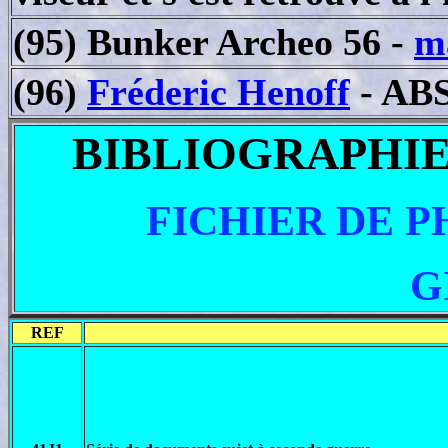
(95) Bunker Archeo 56 -
m
(96)
Fréderic Henoff
- ABS
BIBLIOGRAPHIE
FICHIER DE P
G
REF