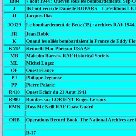
IB84
7 août 1944 : Quéven sous les bombardements. Sep-Oct
J
Ils l'ont vécu de Danielle ROPARS Liv'éditions 
JI
Jacques Ilias
JO329
Le bombardement de Bruz (35) : archives RAF 1944. 
JR
Jean Robic
K
Quand les alliés bombardaient la France de Eddy Flo
KMP
Kenneth Mac Pherson USAAF
MB
Malcolm Barrass RAF Historical Society
ML
Michel Lugez
OF
Ouest France
PJ
Philippe Jegousse
PP
Pierre Palaric
R410
Ouest Eclair du 21 Aout 1941
R980
Bombes sur LORIENT Roger Le roux
RMN
Ross Mc Neill RAF Coast Guard
ORB
Operations Record Book. The National Archives are
B-17