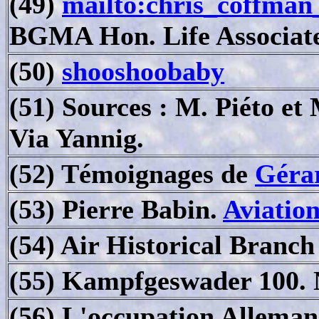
(49)
mailto:chris_coffma
BGMA Hon. Life Associat
(50)
shooshoobaby
(51) Sources : M. Piéto 
Via Yannig.
(52) Témoignages de
Géra
(53) Pierre Babin.
Aviatio
(54) Air Historical Branc
(55) Kampfgeswader 100. 
(56) L'occupation Alleman