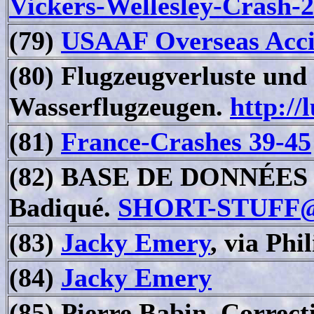
Vickers-Wellesley-Crash-
(79)
USAAF Overseas Acci
(80) Flugzeugverluste und
Wasserflugzeugen.
http://
(81)
France-Crashes 39-45
(82) BASE DE DONNÉES 
Badiqué.
SHORT-STUFF
(83)
Jacky Emery
, via Phi
(84)
Jacky Emery
(85) Pierre Babin. Correct