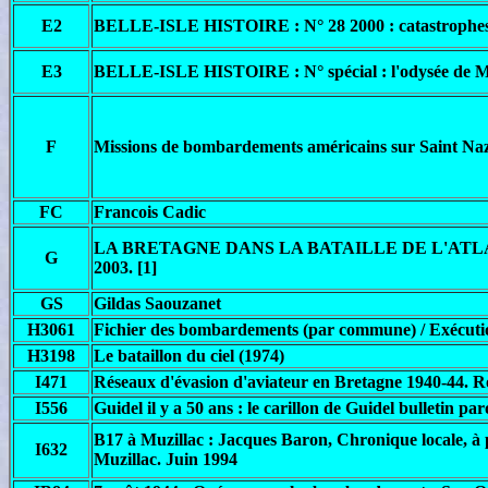
E2
BELLE-ISLE HISTOIRE : N° 28 2000 : catastrophes a
E3
BELLE-ISLE HISTOIRE : N° spécial : l'odysée de M
F
Missions de bombardements américains sur Saint Naz
FC
Francois Cadic
LA BRETAGNE DANS LA BATAILLE DE L'ATLANTIQU
G
2003. [1]
GS
Gildas Saouzanet
H3061
Fichier des bombardements (par commune) / Exécuti
H3198
Le bataillon du ciel (1974)
I471
Réseaux d'évasion d'aviateur en Bretagne 1940-44. 
I556
Guidel il y a 50 ans : le carillon de Guidel bulletin 
B17 à Muzillac : Jacques Baron, Chronique locale, 
I632
Muzillac. Juin 1994