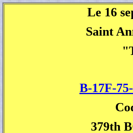
Le 16 s
Saint An
"
B-17F-75
Co
379th B