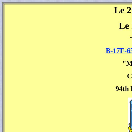
Le 2
Le
B-17F-6
"M
C
94th 