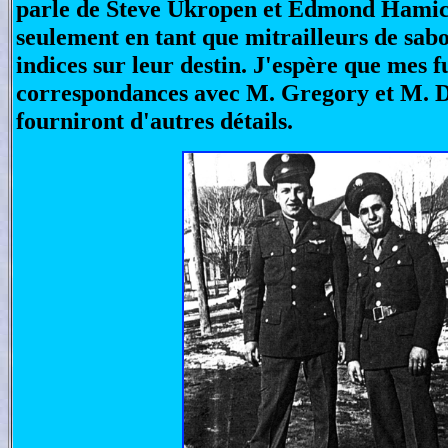
parle de Steve Ukropen et Edmond Hamic
seulement en tant que mitrailleurs de sab
indices sur leur destin. J'espère que mes f
correspondances avec M. Gregory et M.
fourniront d'autres détails.