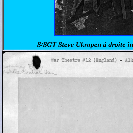
S/SGT Steve Ukropen à droite i